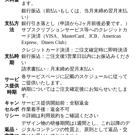
ます。
銀行振込（前払いもしくは、当月末締め翌月末払
い）
支払方
銀行引き落とし（申請から2ヶ月前後必要です。）
法
サブスクリプションサービス等へのクレジットカ
ード決済（VISA、MasterCard、JCB、American
Express、Diners Club）
クレジットカード決済：ご注文確定時に即時決済
支払時
銀行振込：ご注文後5営業日以内にお振込みくださ
期
い
請求書払い：月末締め翌月末払い
各サービスページに記載のスケジュールに従って
サービ
ご提供いたします。
ス提供
納期についてはご注文確定後にお知らせいたしま
時期
す。
キャン
サービス提供開始前：全額返金
セルポ
作業着手後：返金不可
リシー
※詳細は利用規約をご確認ください
デザイン物の研修期間は1週間とし、これ以降のデ
返品・
ジタルコンテンツの性質上、原則として返品・交